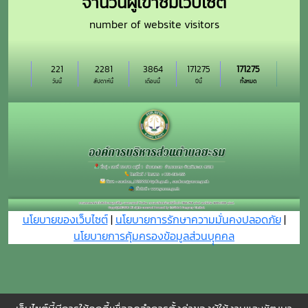
จำนวนผู้เข้าชมเว็บไซต์
number of website visitors
221
2281
3864
171275
171275
วันนี้
สัปดาห์นี้
เดือนนี้
ปีนี้
ทั้งหมด
นโยบายของเว็บไซต์
|
นโยบายการรักษาความมั่นคงปลอดภัย
|
นโยบายการคุ้มครองข้อมูลส่วนบุุคคล