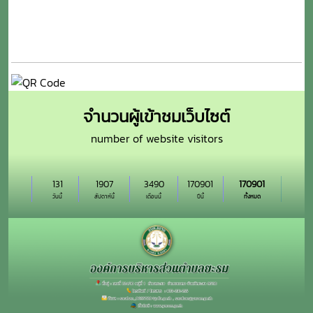
จำนวนผู้เข้าชมเว็บไซต์
number of website visitors
131
1907
3490
170901
170901
วันนี้
สัปดาห์นี้
เดือนนี้
ปีนี้
ทั้งหมด