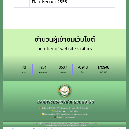
ปีงบประมาณ 2565
จำนวนผู้เข้าชมเว็บไซต์
number of website visitors
178
1954
3537
170948
170948
วันนี้
สัปดาห์นี้
เดือนนี้
ปีนี้
ทั้งหมด