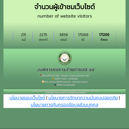
จำนวนผู้เข้าชมเว็บไซต์
number of website visitors
215
2275
3858
171269
171269
วันนี้
สัปดาห์นี้
เดือนนี้
ปีนี้
ทั้งหมด
นโยบายของเว็บไซต์
|
นโยบายการรักษาความมั่นคงปลอดภัย
|
นโยบายการคุ้มครองข้อมูลส่วนบุุคคล