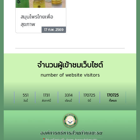
สมุนไพรไทยเพื่อ
สุขภาพ
17 ก.พ. 2569
จำนวนผู้เข้าชมเว็บไซต์
number of website visitors
551
1731
3314
170725
170725
วันนี้
สัปดาห์นี้
เดือนนี้
ปีนี้
ทั้งหมด