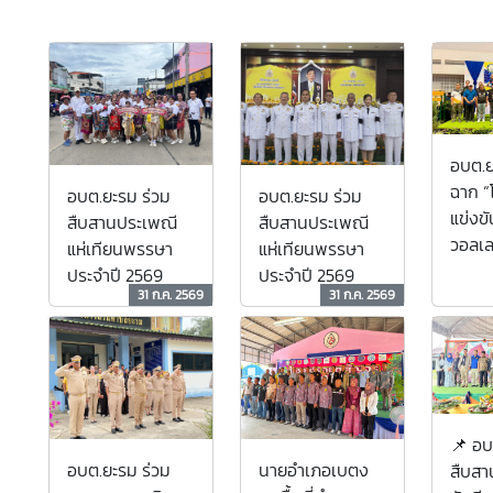
อบต.ย
ฉาก “
อบต.ยะรม ร่วม
อบต.ยะรม ร่วม
แข่งขั
สืบสานประเพณี
สืบสานประเพณี
วอลเล
แห่เทียนพรรษา
แห่เทียนพรรษา
สัมพั
ประจำปี 2569
ประจำปี 2569
แข็ง ป
31 ก.ค. 2569
31 ก.ค. 2569
2569”
คนในช
ความเ
อย่างยั
📌 อบ
นายอำเภอเบตง
อบต.ยะรม ร่วม
สืบสา