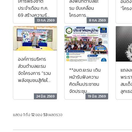
ลงพื้นที่ตำบลยะ
เคารพธงชาติ
อันดีง
รม ขับเคลื่อน
ประจำเดือน ก.ค.
“โครง
โครงการ
69 สร้างความรัก
ประเพ
13 ก.ค. 2569
8 ก.ค. 2569
"อบต.สัญจร" ยก
ชาติ เสริมสร้าง
ประจำ
ระดับการบริการ
วินัย และความ
อย่างย
ภาครัฐเชิงรุก มุ่ง
สามัคคีในองค์กร
สร้างความเข้ม
แข็งสู่ชุมชน
องค์การบริหาร
ส่วนตำบลยะรม
**อบต.ยะรม เดิน
แถลง
จัดโครงการ “รวม
หน้ารับฟังความ
พระราช
พลังชุมชนสู้ภัยไข้
คิดเห็นประชาชน
สมเด็
เลือดออก” ประจำ
จัดประชุม
ลูกเธอ
ปีงบประมาณ
24 มิ.ย. 2569
19 มิ.ย. 2569
ประชาคมหมู่บ้าน
รกิติ
พ.ศ. 2569
ร่วมกำหนด
ราเทพ
อนาคตท้องถิ่นสู่
หลวงร
แสดง
1
ถึง
12
ของ
53
ผลตรวจ
การยกฐานะเป็น
พัชร 
เทศบาลตำบล**
ธิดา ส