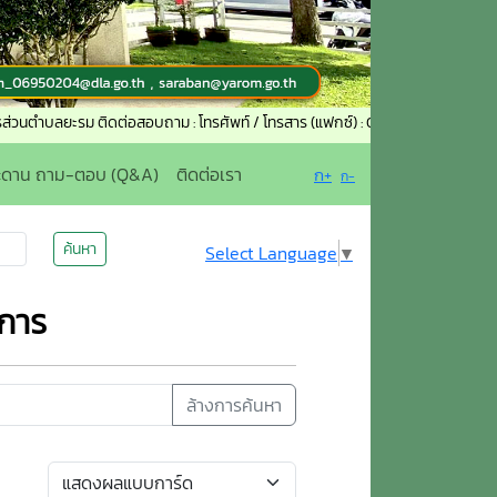
รม ติดต่อสอบถาม : โทรศัพท์ / โทรสาร (แฟกซ์) : 073-231255 อีเมล : saraban_0
ะดาน ถาม-ตอบ (Q&A)
ติดต่อเรา
ก+
ก-
ค้นหา
Select Language
▼
การ
ล้างการค้นหา