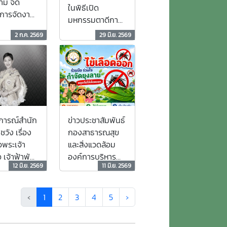
าม จัด
ในพิธีเปิด
การจัดงาน
มหกรรมตาดีกา
ณีอาซูรอ
สัมพันธ์อำเภอ
2 ก.ค. 2569
29 มิ.ย. 2569
ปี 2569”
เบตง ประจำปี
ิ่งใหญ่!
2569
การณ์สำนัก
ข่าวประชาสัมพันธ์
วัง เรื่อง
กองสาธารณสุข
จพระเจ้า
และสิ่งแวดล้อม
 เจ้าฟ้าพัช
องค์การบริหาร
12 มิ.ย. 2569
11 มิ.ย. 2569
ยาภา นเรนทิ
ส่วนตำบลยะรม
ยวดี กรม
าชสาริณีสิริ
‹
1
2
3
4
5
›
มหาวัชรราช
ิ้นพระชนม์