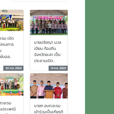
ะรม เปิด
นายปรัชญา นวล
โครงการ
เปียน ท้องถิ่น
น
จังหวัดยะลา เป็น
ย์บอล
ประธานเปิด
นธ์ ตำบลเข้ม
โครงการ
ระจำปี พ.ศ.
20 ก.ค. 2569
14 ก.ค. 2569
"อบต.สัญจร ครั้ง
 สานพลัง
ที่ 2" นำบริการ
ุมชนสู่
ภาครัฐสู่ประชาชน
ข้มแข็ง
อย่างทั่วถึง
่งยื
ต.ยะรม
นายก อบต.ยะรม
นประเพณี
เข้าร่วมเป็นเกียรติ